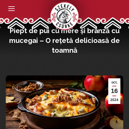
Piept de pui cu mere și brânză cu
mucegai – O rețetă delicioasă de
toamnă
oct.
16
2024