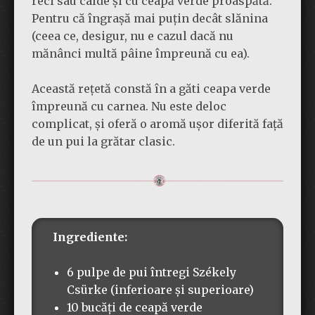
reci sau calde și cu ceapă verde proaspătă.
Pentru că îngrașă mai puțin decât slănina
(ceea ce, desigur, nu e cazul dacă nu
mănânci multă pâine împreună cu ea).
Această rețetă constă în a găti ceapa verde
împreună cu carnea. Nu este deloc
complicat, și oferă o aromă ușor diferită față
de un pui la grătar clasic.
Ingrediente:
6 pulpe de pui întregi Székely
Csürke (inferioare și superioare)
10 bucăți de ceapă verde