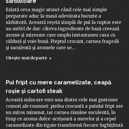
sărbătoare
Există ceva magic atunci când cele mai simple
preparate aduc la masă adevărata bucurie a
sărbătorii. Această rețetă simplă de pui la cuptor este
un astfel de dar: câteva ingrediente de bază creează
arome și miresme care umplu instantaneu casa cu
căldură și voie bună. Pieptul crocant, carnea fragedă
și suculentă și aromele care se…
Citeşte mai departe
Pui fript cu mere caramelizate, ceapă
roșie și cartofi steak
Această mâncare este una dintre cele mai gustoase
comori ale toamnei: pielea crocantă a puiului fript are
un miros minunat, iar carnea rămâne suculentă, în
timp ce aroma dulce-acrișoară a merelor și a cepei
caramelizate din tigaie transformă fiecare înghițitură