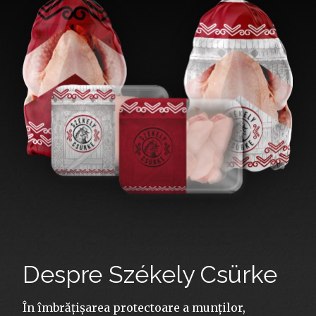
Despre Székely Csürke
În îmbrățișarea protectoare a munților,