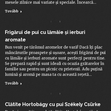
mesele zilnice mai variate și speciale. Încearcă…
Tovább
Frigărui de pui cu lămâie și ierburi
aromate
Bun venit pe tărâmul aromelor de vară! Dacă îți plac
mâncărurile proaspete și ușoare, acești frigărui de pui
cu lămâie și ierburi aromate sunt perfecți pentru tine.
Se prepară rapid și sunt ideali cu ocazia grătarelor în
familie sau pentru un picnic cu prietenii. Adu puțină
lumină și aromă pe masa ta cu această rețetă…
Tovább
Clătite Hortobágy cu pui Székely Csürke