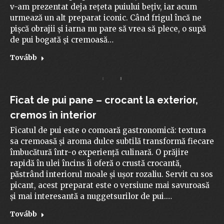
v-am prezentat deja rețeta puiului bețiv, iar acum
urmează un alt preparat iconic. Când frigul încă ne
pișcă obrajii și iarna nu pare să vrea să plece, o supă
de pui bogată și cremoasă…
Tovább
Ficat de pui pane – crocant la exterior,
cremos în interior
Ficatul de pui este o comoară gastronomică: textura
sa cremoasă și aroma dulce subtilă transformă fiecare
îmbucătură într-o experiență culinară. O prăjire
rapidă în ulei încins îi oferă o crustă crocantă,
păstrând interiorul moale și ușor rozaliu. Servit cu sos
picant, acest preparat este o versiune mai savuroasă
și mai interesantă a nuggetsurilor de pui.…
Tovább