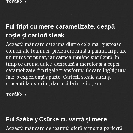
Tovább
Pui fript cu mere caramelizate, ceapă
roșie și cartofi steak
Această mâncare este una dintre cele mai gustoase
comori ale toamnei: pielea crocantă a puiului fript are
un miros minunat, iar carnea rămâne suculentă, în
timp ce aroma dulce-acrișoară a merelor și a cepei
caramelizate din tigaie transformă fiecare înghițitură
într-o experiență aparte. Cartofii steak, aurii și
crocanți la exterior, dar moi la interior, sunt…
Tovább
Pui Székely Csürke cu varză și mere
Această mâncare de toamnă oferă armonia perfectă