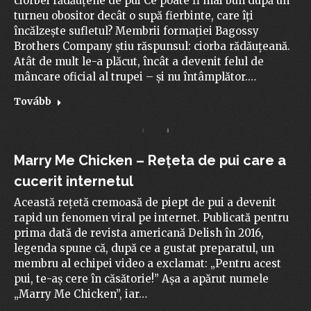
ciorbei rădăuțene de pui Ce poate fi mai bun după un
turneu obositor decât o supă fierbinte, care îți
încălzește sufletul? Membrii formației Bagossy
Brothers Company știu răspunsul: ciorba rădăuțeană.
Atât de mult le-a plăcut, încât a devenit felul de
mâncare oficial al trupei – și nu întâmplător.…
Tovább
Marry Me Chicken – Rețeta de pui care a
cucerit internetul
Această rețetă cremoasă de piept de pui a devenit
rapid un fenomen viral pe internet. Publicată pentru
prima dată de revista americană Delish în 2016,
legenda spune că, după ce a gustat preparatul, un
membru al echipei video a exclamat: „Pentru acest
pui, te-aș cere în căsătorie!” Așa a apărut numele
„Marry Me Chicken”, iar…