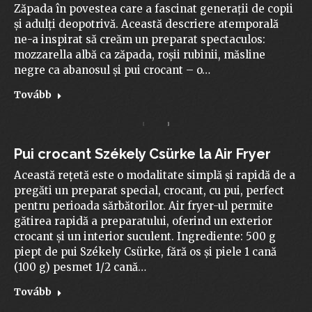
Zăpada în povestea care a fascinat generații de copii
și adulți deopotrivă. Această descriere atemporală
ne-a inspirat să creăm un preparat spectaculos:
mozzarella albă ca zăpada, roșii rubinii, măsline
negre ca abanosul și pui crocant – o…
Tovább
Pui crocant Székely Csürke la Air Fryer
Această rețetă este o modalitate simplă și rapidă de a
pregăti un preparat special, crocant, cu pui, perfect
pentru perioada sărbătorilor. Air fryer-ul permite
gătirea rapidă a preparatului, oferind un exterior
crocant și un interior suculent. Ingrediente: 500 g
piept de pui Székely Csürke, fără os și piele 1 cană
(100 g) pesmet 1/2 cană…
Tovább