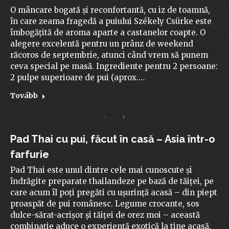
O mâncare bogată și reconfortantă, cu iz de toamnă,
în care zeama fragedă a puiului Székely Csürke este
îmbogățită de aroma aparte a castanelor coapte. O
alegere excelentă pentru un prânz de weekend
răcoros de septembrie, atunci când vrem să punem
ceva special pe masă. Ingrediente pentru 2 persoane:
2 pulpe superioare de pui (aprox.…
Tovább
Pad Thai cu pui, făcut în casă – Asia într-o
farfurie
Pad Thai este unul dintre cele mai cunoscute și
îndrăgite preparate thailandeze pe bază de tăiței, pe
care acum îl poți pregăti cu ușurință acasă – din piept
proaspăt de pui românesc. Legume crocante, sos
dulce-sărat-acrișor și tăiței de orez moi – această
combinație aduce o experiență exotică la tine acasă.