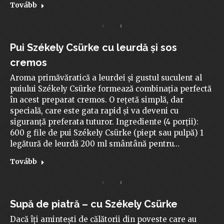
Tovább
Pui Székely Csürke cu leurdă și sos
cremos
Aroma primăvăratică a leurdei și gustul suculent al
puiului Székely Csürke formează combinația perfectă
în acest preparat cremos. O rețetă simplă, dar
specială, care este gata rapid și va deveni cu
siguranță preferata tuturor. Ingrediente (4 porții):
600 g file de pui Székely Csürke (piept sau pulpă) 1
legătură de leurdă 200 ml smântână pentru…
Tovább
Supă de piatră – cu Székely Csürke
Dacă îți amintești de călătorii din poveste care au