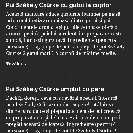
Pui Székely Csürke cu gutui la cuptor
Această mâncare aduce gusturile toamnei pe masă
prin combinația armonioasă dintre gutui și pui.
Condimentele aromate și gutuile zemoase oferă o
aromă specială puiului suculent, iar prepararea este
simplă, într-o singură tavă! Ingrediente (pentru 4
persoane): 1 kg pulpe de pui sau piept de pui Székely
Csürke 2 gutui mari 3-4 cartofi de mărime medie…
Tovább
Pui Székely Csürke umplut cu pere
Dacă îți dorești ceva cu adevărat special, încearcă
puiul Székely Csürke umplut cu pere! Întâlnirea
dintre para dulce și pieptul suculent de pui creează
un preparat unic și delicios. Hai să vedem cum poți
pregăti această delicatesă! Ingrediente (pentru 4
persoane): 1 kg piept de pui file Székely Csürke 2