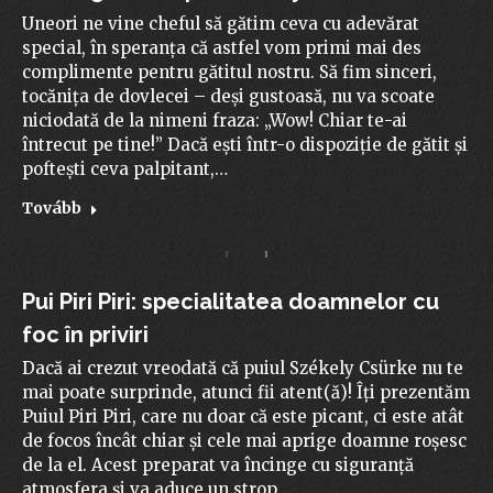
Uneori ne vine cheful să gătim ceva cu adevărat
special, în speranța că astfel vom primi mai des
complimente pentru gătitul nostru. Să fim sinceri,
tocănița de dovlecei – deși gustoasă, nu va scoate
niciodată de la nimeni fraza: „Wow! Chiar te-ai
întrecut pe tine!” Dacă ești într-o dispoziție de gătit și
poftești ceva palpitant,…
Tovább
Pui Piri Piri: specialitatea doamnelor cu
foc în priviri
Dacă ai crezut vreodată că puiul Székely Csürke nu te
mai poate surprinde, atunci fii atent(ă)! Îți prezentăm
Puiul Piri Piri, care nu doar că este picant, ci este atât
de focos încât chiar și cele mai aprige doamne roșesc
de la el. Acest preparat va încinge cu siguranță
atmosfera și va aduce un strop…