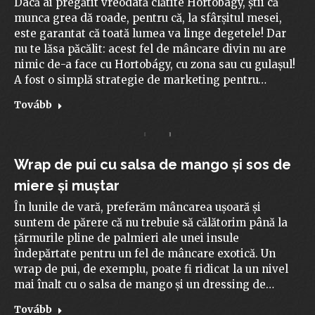
Dacă ai pregătit vreodată clătite Hortobágy, știi că
munca grea dă roade, pentru că, la sfârșitul mesei,
este garantat că toată lumea va linge degetele! Dar
nu te lăsa păcălit: acest fel de mâncare divin nu are
nimic de-a face cu Hortobágy, cu zona sau cu gulașul!
A fost o simplă strategie de marketing pentru…
Tovább
Wrap de pui cu salsa de mango și sos de
miere și muștar
În lunile de vară, preferăm mâncarea ușoară și
suntem de părere că nu trebuie să călătorim până la
țărmurile pline de palmieri ale unei insule
îndepărtate pentru un fel de mâncare exotică. Un
wrap de pui, de exemplu, poate fi ridicat la un nivel
mai înalt cu o salsa de mango și un dressing de…
Tovább