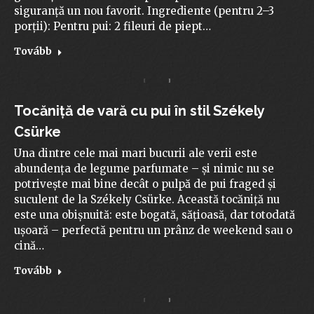
siguranță un nou favorit. Ingrediente (pentru 2–3
porții): Pentru pui: 2 fileuri de piept…
Tovább
Tocăniță de vară cu pui în stil Székely
Csürke
Una dintre cele mai mari bucurii ale verii este
abundența de legume parfumate – și nimic nu se
potrivește mai bine decât o pulpă de pui fraged și
suculent de la Székely Csürke. Această tocăniță nu
este una obișnuită: este bogată, sățioasă, dar totodată
ușoară – perfectă pentru un prânz de weekend sau o
cină…
Tovább