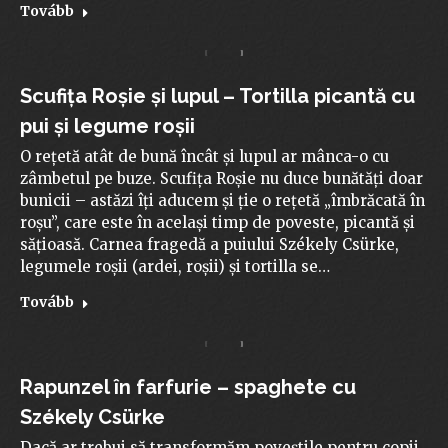
Tovább
Scufița Roșie și lupul – Tortilla picantă cu
pui și legume roșii
O rețetă atât de bună încât și lupul ar mânca-o cu
zâmbetul pe buze. Scufița Roșie nu duce bunătăți doar
bunicii – astăzi îți aducem și ție o rețetă „îmbrăcată în
roșu”, care este în același timp de poveste, picantă și
sățioasă. Carnea fragedă a puiului Székely Csürke,
legumele roșii (ardei, roșii) și tortilla se…
Tovább
Rapunzel în farfurie – spaghete cu
Székely Csürke
Dacă ar trebui să transformăm poveștile pentru copii