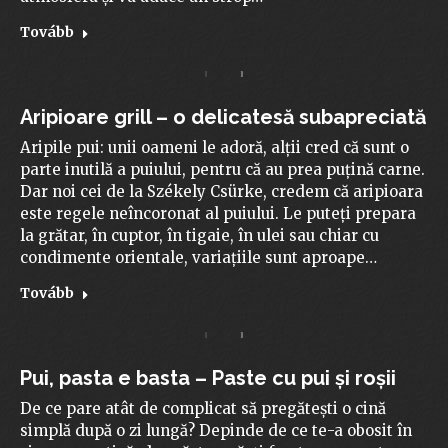
Tovább
Aripioare grill – o delicatesă subapreciată
Aripile pui: unii oameni le adoră, alții cred că sunt o
parte inutilă a puiului, pentru că au prea puțină carne.
Dar noi cei de la Székely Csürke, credem că aripioara
este regele neîncoronat al puiului. Le puteți prepara
la grătar, în cuptor, în tigaie, în ulei sau chiar cu
condimente orientale, variațiile sunt aproape…
Tovább
Pui, pasta e basta – Paste cu pui și roșii
De ce pare atât de complicat să pregătești o cină
simplă după o zi lungă? Depinde de ce te-a obosit în