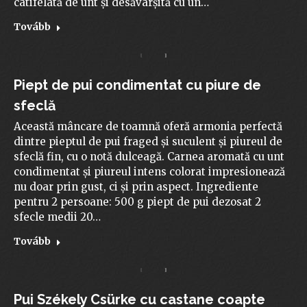
catifelată de unt și desăvârșită cu un…
Tovább
Piept de pui condimentat cu piure de
sfeclă
Această mâncare de toamnă oferă armonia perfectă
dintre pieptul de pui fraged și suculent și piureul de
sfeclă fin, cu o notă dulceagă. Carnea aromată cu unt
condimentat și piureul intens colorat impresionează
nu doar prin gust, ci și prin aspect. Ingrediente
pentru 2 persoane: 500 g piept de pui dezosat 2
sfecle medii 20…
Tovább
Pui Székely Csürke cu castane coapte