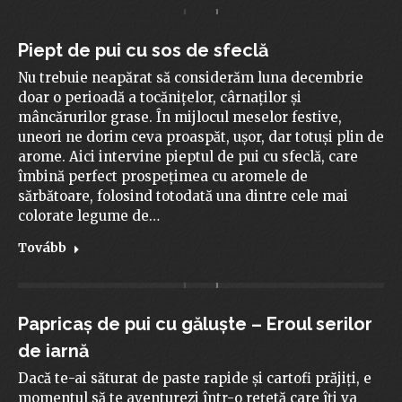
Piept de pui cu sos de sfeclă
Nu trebuie neapărat să considerăm luna decembrie
doar o perioadă a tocănițelor, cârnaților și
mâncărurilor grase. În mijlocul meselor festive,
uneori ne dorim ceva proaspăt, ușor, dar totuși plin de
arome. Aici intervine pieptul de pui cu sfeclă, care
îmbină perfect prospețimea cu aromele de
sărbătoare, folosind totodată una dintre cele mai
colorate legume de…
Tovább
Papricaș de pui cu găluște – Eroul serilor
de iarnă
Dacă te-ai săturat de paste rapide și cartofi prăjiți, e
momentul să te aventurezi într-o rețetă care îți va