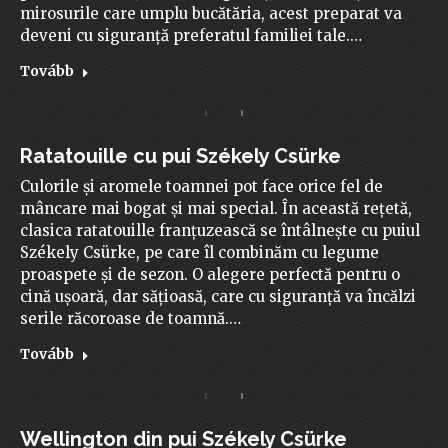
mirosurile care umplu bucătăria, acest preparat va
deveni cu siguranță preferatul familiei tale.…
Tovább
Ratatouille cu pui Székely Csürke
Culorile și aromele toamnei pot face orice fel de
mâncare mai bogat și mai special. În această rețetă,
clasica ratatouille franțuzească se întâlnește cu puiul
Székely Csürke, pe care îl combinăm cu legume
proaspete și de sezon. O alegere perfectă pentru o
cină ușoară, dar sățioasă, care cu siguranță va încălzi
serile răcoroase de toamnă.…
Tovább
Wellington din pui Székely Csürke