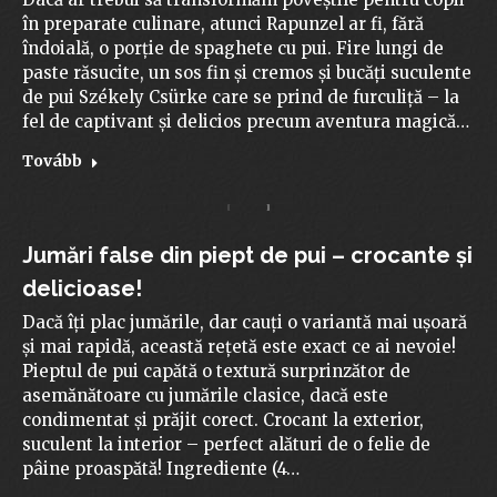
în preparate culinare, atunci Rapunzel ar fi, fără
îndoială, o porție de spaghete cu pui. Fire lungi de
paste răsucite, un sos fin și cremos și bucăți suculente
de pui Székely Csürke care se prind de furculiță – la
fel de captivant și delicios precum aventura magică…
Tovább
Jumări false din piept de pui – crocante și
delicioase!
Dacă îți plac jumările, dar cauți o variantă mai ușoară
și mai rapidă, această rețetă este exact ce ai nevoie!
Pieptul de pui capătă o textură surprinzător de
asemănătoare cu jumările clasice, dacă este
condimentat și prăjit corect. Crocant la exterior,
suculent la interior – perfect alături de o felie de
pâine proaspătă! Ingrediente (4…