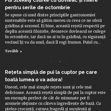
pentru serile de octombrie
Se spune că unul dintre principiile gastronomiei
sustenabile este să gătim mereu cu ceea ce ne oferă
grădina și sezonul. Ei bine, această rețetă respectă pe
deplin această filozofie, deoarece dovleacul se culege
în octombrie, iar dacă nu ai tu în grădină, cu siguranță
vecinul îți va da unul, dacă îl rogi frumos. Puiul cu…
Tovább
Rețeta simplă de pui la cuptor pe care
toată lumea o va adora!
Uneori, cele mai simple rețete sunt și cele mai
delicioase. Această rețetă simplă de pui la cuptor este
un exemplu perfect de cât de minunate pot fi
aromele obținute cu câteva ingrediente de bază. Cu
pielea crocantă, carnea fragedă și suculentă și