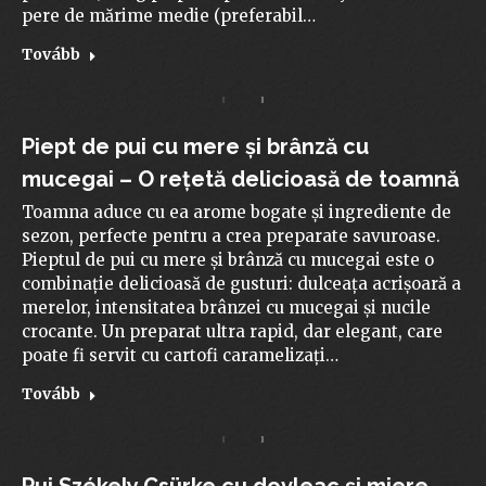
pere de mărime medie (preferabil…
Tovább
Piept de pui cu mere și brânză cu
mucegai – O rețetă delicioasă de toamnă
Toamna aduce cu ea arome bogate și ingrediente de
sezon, perfecte pentru a crea preparate savuroase.
Pieptul de pui cu mere și brânză cu mucegai este o
combinație delicioasă de gusturi: dulceața acrișoară a
merelor, intensitatea brânzei cu mucegai și nucile
crocante. Un preparat ultra rapid, dar elegant, care
poate fi servit cu cartofi caramelizați…
Tovább
Pui Székely Csürke cu dovleac și miere