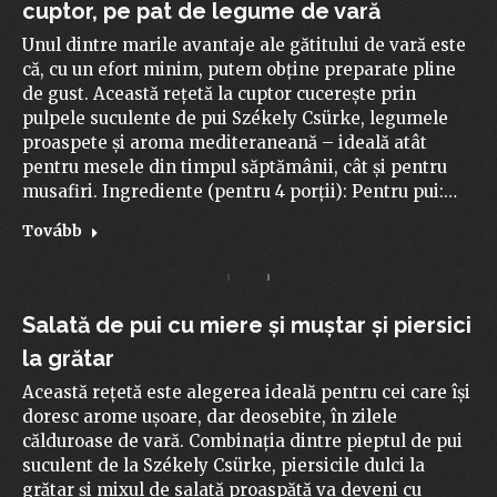
cuptor, pe pat de legume de vară
Unul dintre marile avantaje ale gătitului de vară este
că, cu un efort minim, putem obține preparate pline
de gust. Această rețetă la cuptor cucerește prin
pulpele suculente de pui Székely Csürke, legumele
proaspete și aroma mediteraneană – ideală atât
pentru mesele din timpul săptămânii, cât și pentru
musafiri. Ingrediente (pentru 4 porții): Pentru pui:…
Tovább
Salată de pui cu miere și muștar și piersici
la grătar
Această rețetă este alegerea ideală pentru cei care își
doresc arome ușoare, dar deosebite, în zilele
călduroase de vară. Combinația dintre pieptul de pui
suculent de la Székely Csürke, piersicile dulci la
grătar și mixul de salată proaspătă va deveni cu