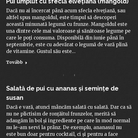
Pui umplut cu sfeclă elvețiană (mangold)
Dacă nu ai încercat până acum sfecla elvețiană, sau
altfel spus mangoldul, este timpul să descoperi
această minunată legumă cu frunze. Mangoldul este
una dintre cele mai valoroase și sănătoase legume pe
care le poți consuma. Disponibilă din iunie până în
septembrie, este cu adevărat o legumă de vară plină
de vitamine. Gustul său este…
Tovább
Salată de pui cu ananas și semințe de
susan
Dacă e vară, atunci mâncăm salată cu salată. Dar ca să
nu ne plictisim de ronțăitul frunzelor, merită să
adaugăm în bol și ingrediente pe care în mod normal
nu le-am servi la prânz. De exemplu, ananasul nu
este bun doar pentru cocktail, ci și pentru a face