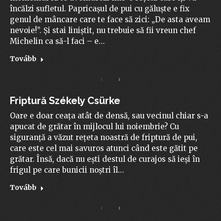
încălzi sufletul. Papricașul de pui cu găluște e fix
genul de mâncare care te face să zici: „De asta aveam
nevoie!”. Și stai liniștit, nu trebuie să fii vreun chef
Michelin ca să-l faci – e…
Tovább
Friptură Székely Csürke
Oare e doar ceața atât de densă, sau vecinul chiar s-a
apucat de grătar în mijlocul lui noiembrie? Cu
siguranță a văzut rețeta noastră de friptură de pui,
care este cel mai savuros atunci când este gătit pe
grătar. Însă, dacă nu ești destul de curajos să ieși în
frigul pe care bunicii noștri îl…
Tovább