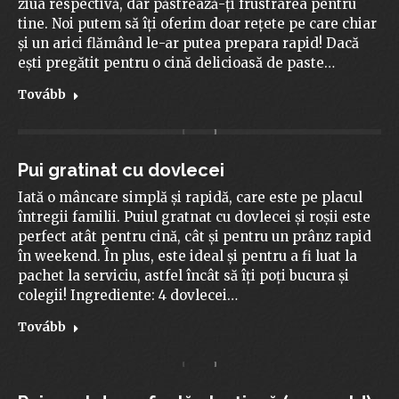
ziua respectivă, dar păstrează-ți frustrarea pentru
tine. Noi putem să îți oferim doar rețete pe care chiar
și un arici flămând le-ar putea prepara rapid! Dacă
ești pregătit pentru o cină delicioasă de paste…
Tovább
Pui gratinat cu dovlecei
Iată o mâncare simplă și rapidă, care este pe placul
întregii familii. Puiul gratnat cu dovlecei și roșii este
perfect atât pentru cină, cât și pentru un prânz rapid
în weekend. În plus, este ideal și pentru a fi luat la
pachet la serviciu, astfel încât să îți poți bucura și
colegii! Ingrediente: 4 dovlecei…
Tovább