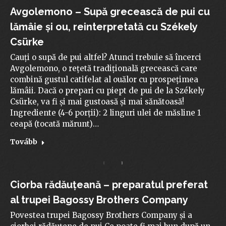
Avgolemono – Supă grecească de pui cu
lămâie și ou, reinterpretată cu Székely
Csürke
Cauți o supă de pui altfel? Atunci trebuie să încerci
Avgolemono, o rețetă tradițională grecească care
combină gustul catifelat al ouălor cu prospețimea
lămâii. Dacă o prepari cu piept de pui de la Székely
Csürke, va fi și mai gustoasă și mai sănătoasă!
Ingrediente (4-6 porții): 2 linguri ulei de măsline 1
ceapă (tocată mărunt)…
Tovább
Ciorba rădăuțeană – preparatul preferat
al trupei Bagossy Brothers Company
Povestea trupei Bagossy Brothers Company și a