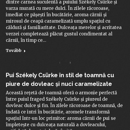
dintre carnea suculentă a puiului Székely Csürke și
varza murată cu mere dulci. În zilele răcoroase,
imediat ce pășești în bucătărie, aroma cărnii și
mirosul de ceapă caramelizată umplu spațiul cu
căldură și familiaritate. Dulceața merelor și acritatea
verzei completează plăcut gustul condimentat al
cărnii, în timp ce…
Tovább
Pui Székely Csürke în stil de toamnă cu
piure de dovleac și nuci caramelizate
Această rețetă de toamnă oferă o armonie perfectă
între puiul fraged Székely Csürke și piureul de
dovleac dulce și fin. În zilele răcoroase de toamnă, de
îndată ce intri în bucătărie, aromele transformă
spațiul într-un loc primitor: aroma cărnii de pui se
împletește cu dulceața naturală a dovleacului,