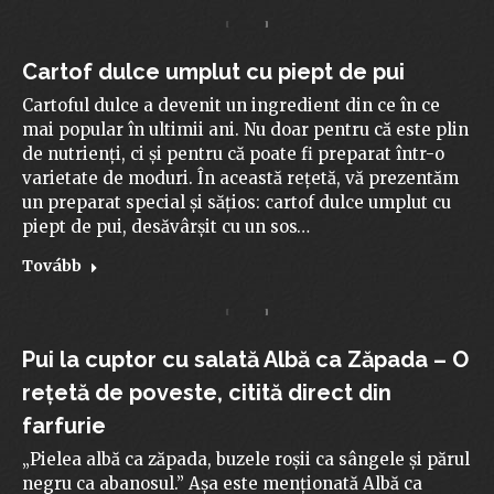
Cartof dulce umplut cu piept de pui
Cartoful dulce a devenit un ingredient din ce în ce
mai popular în ultimii ani. Nu doar pentru că este plin
de nutrienți, ci și pentru că poate fi preparat într-o
varietate de moduri. În această rețetă, vă prezentăm
un preparat special și sățios: cartof dulce umplut cu
piept de pui, desăvârșit cu un sos…
Tovább
Pui la cuptor cu salată Albă ca Zăpada – O
rețetă de poveste, citită direct din
farfurie
„Pielea albă ca zăpada, buzele roșii ca sângele și părul
negru ca abanosul.” Așa este menționată Albă ca