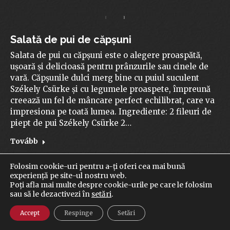
Salată de pui de căpșuni
Salata de pui cu căpșuni este o alegere proaspătă,
ușoară și delicioasă pentru prânzurile sau cinele de
vară. Căpșunile dulci merg bine cu puiul suculent
Székely Csürke și cu legumele proaspete, împreună
creează un fel de mâncare perfect echilibrat, care va
impresiona pe toată lumea. Ingrediente: 2 fileuri de
piept de pui Székely Csürke 2…
Tovább
Folosim cookie-uri pentru a-ți oferi cea mai bună
experiență pe site-ul nostru web.
Poți afla mai multe despre cookie-urile pe care le folosim
sau să le dezactivezi în
setări
.
Accept
Respinge
Setări