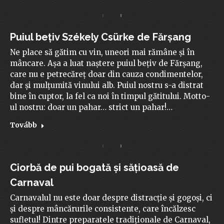
Puiul bețiv Székely Csürke de Fărșang
Ne place să gătim cu vin, uneori mai rămâne și în
mâncare. Așa a luat naștere puiul bețiv de Fărșang,
care nu e petrecăreț doar din cauza condimentelor,
dar și mulțumită vinului alb. Puiul nostru s-a distrat
bine în cuptor, la fel ca noi în timpul gătitului. Motto-
ul nostru: doar un pahar… strict un pahar!…
Tovább
Ciorbă de pui bogată și sățioasă de
Carnaval
Carnavalul nu este doar despre distracție și gogoși, ci
și despre mâncărurile consistente, care încălzesc
sufletul! Dintre preparatele tradiționale de Carnaval,