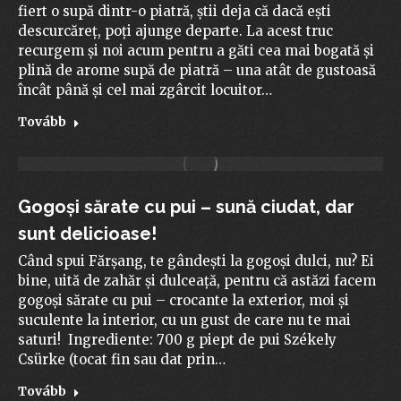
fiert o supă dintr-o piatră, știi deja că dacă ești
descurcăreț, poți ajunge departe. La acest truc
recurgem și noi acum pentru a găti cea mai bogată și
plină de arome supă de piatră – una atât de gustoasă
încât până și cel mai zgârcit locuitor…
Tovább
Gogoși sărate cu pui – sună ciudat, dar
sunt delicioase!
Când spui Fărșang, te gândești la gogoși dulci, nu? Ei
bine, uită de zahăr și dulceață, pentru că astăzi facem
gogoși sărate cu pui – crocante la exterior, moi și
suculente la interior, cu un gust de care nu te mai
saturi! Ingrediente: 700 g piept de pui Székely
Csürke (tocat fin sau dat prin…
Tovább