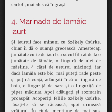
cartofi, mai ales că îngrașă.
4. Marinadă de lămâie-
iaurt
Și iaurtul face minuni cu Székely Csürke,
chiar îi dă o nuanță grecească. Amestecați
jumătate cutie de iaurt cu sucul filtrat de la o
jumătate de lămâie, o lingură de ulei de
măsline, 4 căței de usturoi măcinați, iar
dacă lămâia este bio, mai puteți rade peste
și puțină coajă, adăugați încă o lingură de
boia, o linguriță de sare și o linguriță de
piper măcinat. Apoi adăugați și rozmarin
proaspăt. Acoperiți feliile Székely Csürke,
lăsați-le să se răcească, apoi urmează
grătarul. În ciuda mențiune de mai sus,