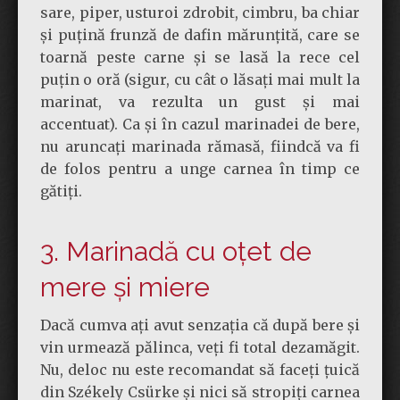
sare, piper, usturoi zdrobit, cimbru, ba chiar
și puțină frunză de dafin mărunțită, care se
toarnă peste carne și se lasă la rece cel
puțin o oră (sigur, cu cât o lăsați mai mult la
marinat, va rezulta un gust și mai
accentuat). Ca și în cazul marinadei de bere,
nu aruncați marinada rămasă, fiindcă va fi
de folos pentru a unge carnea în timp ce
gătiți.
3. Marinadă cu oțet de
mere și miere
Dacă cumva ați avut senzația că după bere și
vin urmează pălinca, veți fi total dezamăgit.
Nu, deloc nu este recomandat să faceți țuică
din Székely Csürke și nici să stropiți carnea