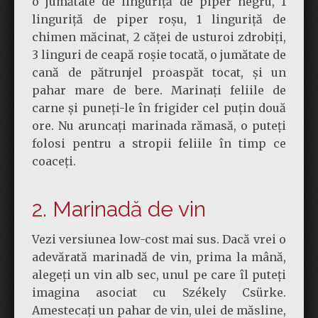
o jumătate de linguriță de piper negru, 1
linguriță de piper roșu, 1 linguriță de
chimen măcinat, 2 căței de usturoi zdrobiți,
3 linguri de ceapă roșie tocată, o jumătate de
cană de pătrunjel proaspăt tocat, și un
pahar mare de bere. Marinați feliile de
carne și puneți-le în frigider cel puțin două
ore. Nu aruncați marinada rămasă, o puteți
folosi pentru a stropii feliile în timp ce
coaceți.
2. Marinadă de vin
Vezi versiunea low-cost mai sus. Dacă vrei o
adevărată marinadă de vin, prima la mână,
alegeți un vin alb sec, unul pe care îl puteți
imagina asociat cu Székely Csürke.
Amestecați un pahar de vin, ulei de măsline,