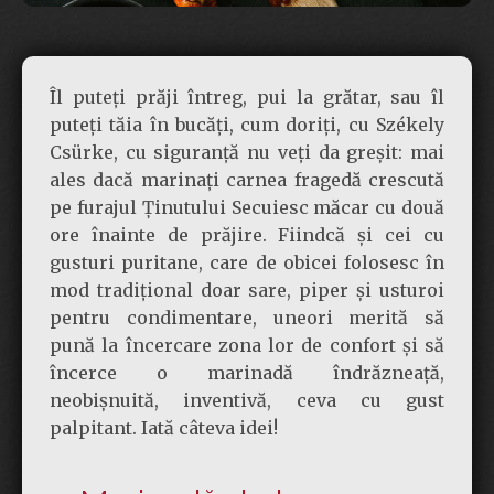
Îl puteți prăji întreg, pui la grătar, sau îl
puteți tăia în bucăți, cum doriți, cu Székely
Csürke, cu siguranță nu veți da greșit: mai
ales dacă marinați carnea fragedă crescută
pe furajul Ținutului Secuiesc măcar cu două
ore înainte de prăjire. Fiindcă și cei cu
gusturi puritane, care de obicei folosesc în
mod tradițional doar sare, piper și usturoi
pentru condimentare, uneori merită să
pună la încercare zona lor de confort și să
încerce o marinadă îndrăzneață,
neobișnuită, inventivă, ceva cu gust
palpitant. Iată câteva idei!