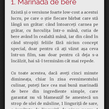
1. Marinadă de bere
Există și o versiune foarte low-cost a acestui
lucru, pe care o știe fiecare bărbat care stă
lângă un grătar: când întoarceți carnea pe
grătar, cu furculița într-o mână, cutia de
bere având în cealaltă mână, iar din când în
când stropiți feliile fără niciun concept
special, doar pentru că ați văzut așa ceva
într-un film, sau doar pentru că deja s-a
încălzit, hai să-l terminăm cât mai repede.
Cu toate acestea, dacă aveți cinci minute
dimineața, chiar în ziua evenimentului
culinar, puteți face cea mai bună marinadă
de bere din ingrediente simple, care
garantat nu vă blamează! Se amestecă un
strop de ulei de măsline, 1 linguriță de sare,