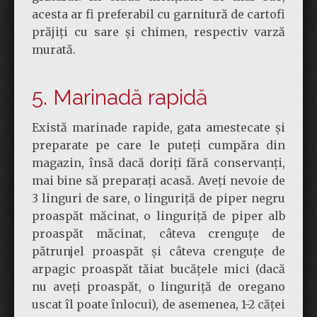
acesta ar fi preferabil cu garnitură de cartofi
prăjiți cu sare și chimen, respectiv varză
murată.
5. Marinadă rapidă
Există marinade rapide, gata amestecate și
preparate pe care le puteți cumpăra din
magazin, însă dacă doriți fără conservanți,
mai bine să preparați acasă. Aveți nevoie de
3 linguri de sare, o linguriță de piper negru
proaspăt măcinat, o linguriță de piper alb
proaspăt măcinat, câteva crenguțe de
pătrunjel proaspăt și câteva crenguțe de
arpagic proaspăt tăiat bucățele mici (dacă
nu aveți proaspăt, o linguriță de oregano
uscat îl poate înlocui), de asemenea, 1-2 căței