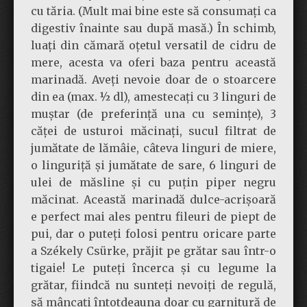
cu tăria. (Mult mai bine este să consumați ca
digestiv înainte sau după masă.) În schimb,
luați din cămară oțetul versatil de cidru de
mere, acesta va oferi baza pentru această
marinadă. Aveți nevoie doar de o stoarcere
din ea (max. ½ dl), amestecați cu 3 linguri de
muștar (de preferință una cu semințe), 3
căței de usturoi măcinați, sucul filtrat de
jumătate de lămâie, câteva linguri de miere,
o linguriță și jumătate de sare, 6 linguri de
ulei de măsline și cu puțin piper negru
măcinat. Această marinadă dulce-acrișoară
e perfect mai ales pentru fileuri de piept de
pui, dar o puteți folosi pentru oricare parte
a Székely Csürke, prăjit pe grătar sau într-o
tigaie! Le puteți încerca și cu legume la
grătar, fiindcă nu sunteți nevoiți de regulă,
să mâncați întotdeauna doar cu garnitură de