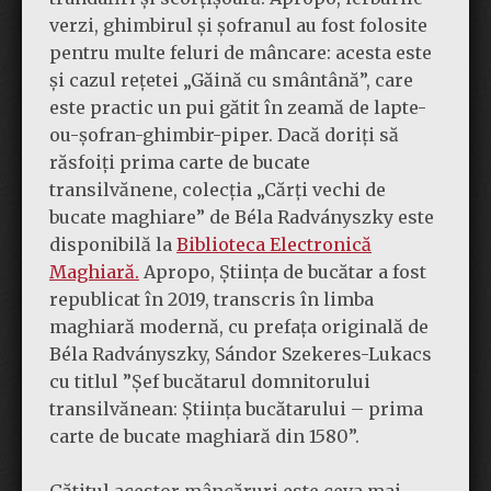
verzi, ghimbirul și șofranul au fost folosite
pentru multe feluri de mâncare: acesta este
și cazul rețetei „Găină cu smântână”, care
este practic un pui gătit în zeamă de lapte-
ou-șofran-ghimbir-piper. Dacă doriți să
răsfoiți prima carte de bucate
transilvănene, colecția „Cărți vechi de
bucate maghiare” de Béla Radványszky este
disponibilă la
Biblioteca Electronică
Maghiară.
Apropo, Știința de bucătar a fost
republicat în 2019, transcris în limba
maghiară modernă, cu prefața originală de
Béla Radványszky, Sándor Szekeres-Lukacs
cu titlul ”Șef bucătarul domnitorului
transilvănean: Știința bucătarului – prima
carte de bucate maghiară din 1580”.