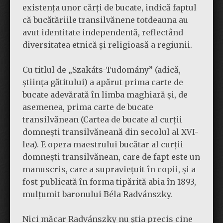
existența unor cărți de bucate, indică faptul
că bucătăriile transilvănene totdeauna au
avut identitate independentă, reflectând
diversitatea etnică și religioasă a regiunii.
Cu titlul de „Szakáts-Tudomány” (adică,
știința gătitului) a apărut prima carte de
bucate adevărată în limba maghiară și, de
asemenea, prima carte de bucate
transilvănean (Cartea de bucate al curții
domnești transilvăneană din secolul al XVI-
lea). E opera maestrului bucătar al curții
domnești transilvănean, care de fapt este un
manuscris, care a supraviețuit în copii, și a
fost publicată în forma tipărită abia în 1893,
mulțumit baronului Béla Radvánszky.
Nici măcar Radvánszky nu știa precis cine