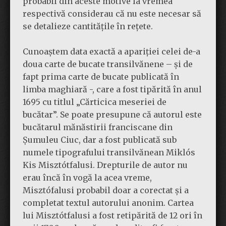
probabil din aceste motive la vremea
respectivă considerau că nu este necesar să
se detalieze cantitățile în rețete.
Cunoaștem data exactă a apariției celei de-a
doua carte de bucate transilvănene – și de
fapt prima carte de bucate publicată în
limba maghiară -, care a fost tipărită în anul
1695 cu titlul „Cărticica meseriei de
bucătar”. Se poate presupune că autorul este
bucătarul mănăstirii franciscane din
Șumuleu Ciuc, dar a fost publicată sub
numele tipografului transilvănean Miklós
Kis Misztótfalusi. Drepturile de autor nu
erau încă în vogă la acea vreme,
Misztófalusi probabil doar a corectat și a
completat textul autorului anonim. Cartea
lui Misztótfalusi a fost retipărită de 12 ori în