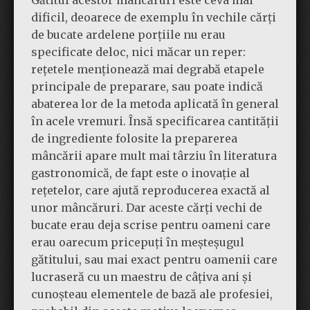
Gătitul acestor mâncăruri este ceva mai
dificil, deoarece de exemplu în vechile cărți
de bucate ardelene porțiile nu erau
specificate deloc, nici măcar un reper:
rețetele menționează mai degrabă etapele
principale de preparare, sau poate indică
abaterea lor de la metoda aplicată în general
în acele vremuri. Însă specificarea cantității
de ingrediente folosite la preparerea
mâncării apare mult mai târziu în literatura
gastronomică, de fapt este o inovație al
rețetelor, care ajută reproducerea exactă al
unor mâncăruri. Dar aceste cărți vechi de
bucate erau deja scrise pentru oameni care
erau oarecum pricepuți în meșteșugul
gătitului, sau mai exact pentru oamenii care
lucraseră cu un maestru de câțiva ani și
cunoșteau elementele de bază ale profesiei,