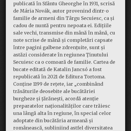
publicată în Sfântu Gheorghe în 1931, scrisă
de Mária Novák, autor provenind dintr-o
familie de armeni din Târgu Secuiesc, ca și
cadou de nuntă pentru nepoata ei. Edițiile
sale vechi, transmise din mână în mână, cu
note scrise de mână și completări capsate
între pagini galbene zdrențuite, sunt și
astăzi considerate în regiunea Ținutului
Secuiesc ca o comoară de familie. Cartea de
bucate editată de Katalin Jancsó a fost
republicată în 2021 de Editura Tortoma.
Conține 1199 de rețete, iar „combinând
trăsăturile deosebite ale bucătăriei
burgheze și țărănești, acordă atenție
preparatelor naționalităților care trăiesc
una lângă alta în regiune, în special celor
adoptate din bucătăria armeană și
românească, subliniind astfel diversitatea