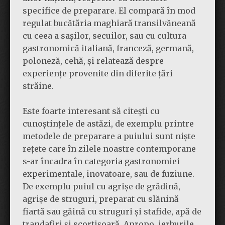
specifice de preparare. El compară în mod
regulat bucătăria maghiară transilvăneană
cu ceea a sașilor, secuilor, sau cu cultura
gastronomică italiană, franceză, germană,
poloneză, cehă, și relatează despre
experiențe provenite din diferite țări
străine.
Este foarte interesant să citești cu
cunoștințele de astăzi, de exemplu printre
metodele de preparare a puiului sunt niște
rețete care în zilele noastre contemporane
s-ar încadra în categoria gastronomiei
experimentale, inovatoare, sau de fuziune.
De exemplu puiul cu agrișe de grădină,
agrișe de struguri, preparat cu slănină
fiartă sau găină cu struguri și stafide, apă de
trandafiri și scorțișoară. Apropo, ierburile