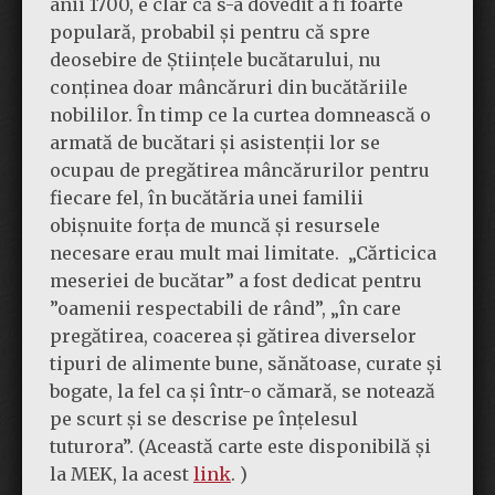
anii 1700, e clar că s-a dovedit a fi foarte
populară, probabil și pentru că spre
deosebire de Științele bucătarului, nu
conținea doar mâncăruri din bucătăriile
nobililor. În timp ce la curtea domnească o
armată de bucătari și asistenții lor se
ocupau de pregătirea mâncărurilor pentru
fiecare fel, în bucătăria unei familii
obișnuite forța de muncă și resursele
necesare erau mult mai limitate.
„Cărticica
meseriei de bucătar” a fost dedicat pentru
”oamenii respectabili de rând”, „în care
pregătirea, coacerea și gătirea diverselor
tipuri de alimente bune, sănătoase, curate și
bogate, la fel ca și într-o cămară, se notează
pe scurt și se descrise pe înțelesul
tuturora”. (Această carte este disponibilă și
la MEK, la acest
link
. )