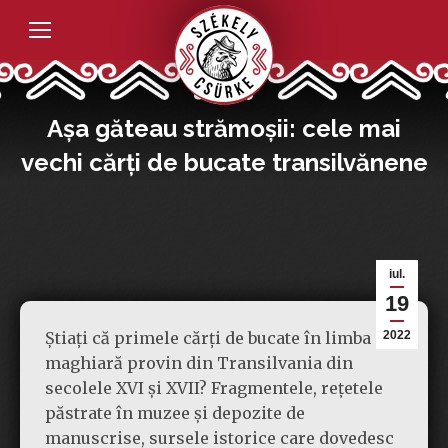
Așa găteau strămoșii: cele mai
vechi cărți de bucate transilvănene
iul.
19
Știați că primele cărți de bucate în limba
2022
maghiară provin din Transilvania din
secolele XVI și XVII? Fragmentele, rețetele
păstrate în muzee și depozite de
manuscrise, sursele istorice care dovedesc