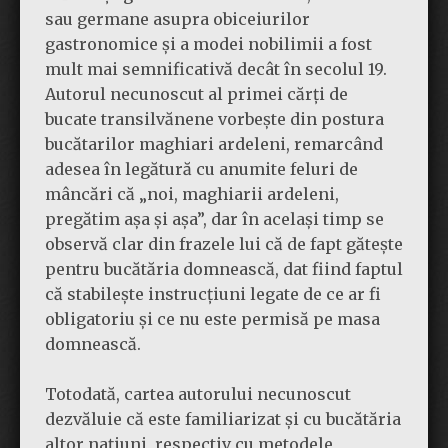
sau germane asupra obiceiurilor
gastronomice și a modei nobilimii a fost
mult mai semnificativă decât în secolul 19.
Autorul necunoscut al primei cărți de
bucate transilvănene vorbește din postura
bucătarilor maghiari ardeleni, remarcând
adesea în legătură cu anumite feluri de
mâncări că „noi, maghiarii ardeleni,
pregătim așa și așa”, dar în același timp se
observă clar din frazele lui că de fapt gătește
pentru bucătăria domnească, dat fiind faptul
că stabilește instrucțiuni legate de ce ar fi
obligatoriu și ce nu este permisă pe masa
domnească.
Totodată, cartea autorului necunoscut
dezvăluie că este familiarizat și cu bucătăria
altor națiuni, respectiv cu metodele