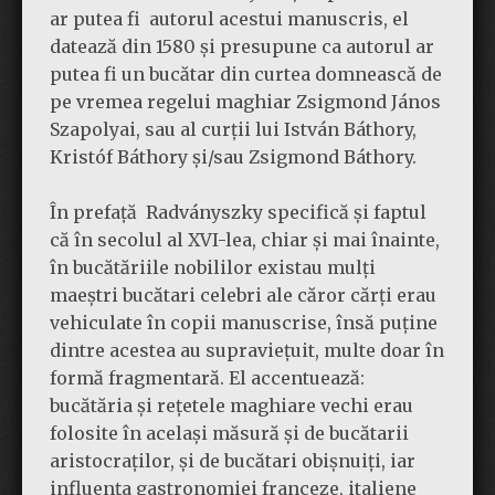
ar putea fi
autorul acestui manuscris, el
datează din 1580 și presupune ca autorul ar
putea fi un bucătar din curtea domnească de
pe vremea regelui maghiar Zsigmond János
Szapolyai, sau al curții lui István Báthory,
Kristóf Báthory și/sau Zsigmond Báthory.
În prefață
Radványszky specifică și faptul
că în secolul al XVI-lea, chiar și mai înainte,
în bucătăriile nobililor existau mulți
maeștri bucătari celebri ale căror cărți erau
vehiculate în copii manuscrise, însă puține
dintre acestea au supraviețuit, multe doar în
formă fragmentară. El accentuează:
bucătăria și rețetele maghiare vechi erau
folosite în același măsură și de bucătarii
aristocraților, și de bucătari obișnuiți, iar
influența gastronomiei franceze, italiene