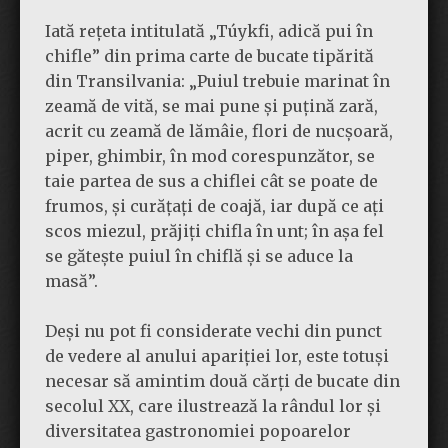
Iată rețeta intitulată „Túykfi, adică pui în
chifle” din prima carte de bucate tipărită
din Transilvania: „Puiul trebuie marinat în
zeamă de vită, se mai pune și puțină zară,
acrit cu zeamă de lămâie, flori de nucșoară,
piper, ghimbir, în mod corespunzător, se
taie partea de sus a chiflei cât se poate de
frumos, și curățați de coajă, iar după ce ați
scos miezul, prăjiți chifla în unt; în așa fel
se gătește puiul în chiflă și se aduce la
masă”.
Deși nu pot fi considerate vechi din punct
de vedere al anului apariției lor, este totuși
necesar să amintim două cărți de bucate din
secolul XX, care ilustrează la rândul lor și
diversitatea gastronomiei popoarelor