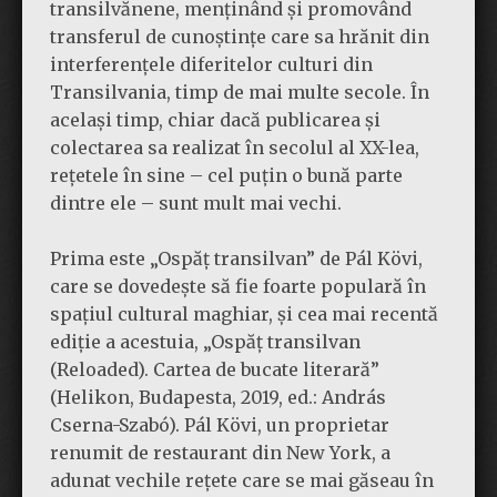
transilvănene, menținând și promovând
transferul de cunoștințe care sa hrănit din
interferențele diferitelor culturi din
Transilvania, timp de mai multe secole. În
același timp, chiar dacă publicarea și
colectarea sa realizat în secolul al XX-lea,
rețetele în sine – cel puțin o bună parte
dintre ele – sunt mult mai vechi.
Prima este „Ospăț transilvan” de Pál Kövi,
care se dovedește să fie foarte populară în
spațiul cultural maghiar, și cea mai recentă
ediție a acestuia, „Ospăț transilvan
(Reloaded). Cartea de bucate literară”
(Helikon, Budapesta, 2019, ed.: András
Cserna-Szabó). Pál Kövi, un proprietar
renumit de restaurant din New York, a
adunat vechile rețete care se mai găseau în