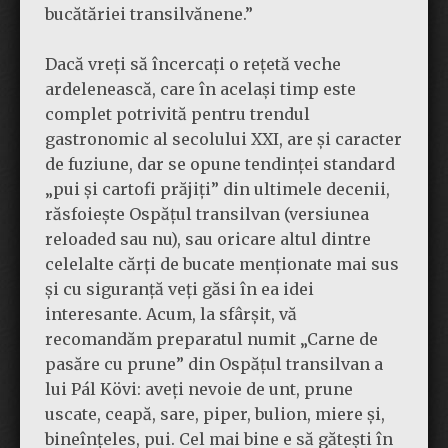
bucătăriei transilvănene.”
Dacă vreți să încercați o rețetă veche
ardelenească, care în același timp este
complet potrivită pentru trendul
gastronomic al secolului XXI, are și caracter
de fuziune, dar se opune tendinței standard
„pui și cartofi prăjiți” din ultimele decenii,
răsfoiește Ospățul transilvan (versiunea
reloaded sau nu), sau oricare altul dintre
celelalte cărți de bucate menționate mai sus
și cu siguranță veți găsi în ea idei
interesante. Acum, la sfârșit, vă
recomandăm preparatul numit „Carne de
pasăre cu prune” din Ospățul transilvan a
lui Pál Kövi: aveți nevoie de unt, prune
uscate, ceapă, sare, piper, bulion, miere și,
bineînțeles, pui. Cel mai bine e să gătești în