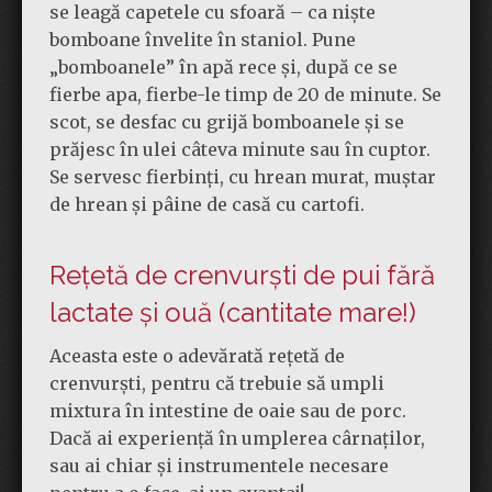
se leagă capetele cu sfoară – ca niște
bomboane învelite în staniol. Pune
„bomboanele” în apă rece și, după ce se
fierbe apa, fierbe-le timp de 20 de minute. Se
scot, se desfac cu grijă bomboanele și se
prăjesc în ulei câteva minute sau în cuptor.
Se servesc fierbinți, cu hrean murat, muștar
de hrean și pâine de casă cu cartofi.
Rețetă de crenvurști de pui fără
lactate și ouă (cantitate mare!)
Aceasta este o adevărată rețetă de
crenvurști, pentru că trebuie să umpli
mixtura în intestine de oaie sau de porc.
Dacă ai experiență în umplerea cârnaților,
sau ai chiar și instrumentele necesare