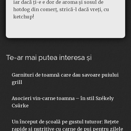
iar dacă ți-e e dor de aroma și sosul de
hotdog din comerț, strică-l dacă vreți, cu
ketchup!
Te-ar mai putea interesa şi
Garnituri de toamnă care dau savoare puiului
grill
Asocieri vin-carne toamna – în stil Székely
Csürke
Un început de școală pe gustul tuturor: Rețete
rapide și nutritive cu carne de pui pentru zilele