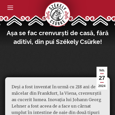
Așa se fac crenvurști de casă, fără
aditivi, din pui Székely Csürke!
feb.
27
Deși a fost inventat în urmă cu 218 ani de un
2024
măcelar din Frankfurt, la Viena, crenvurștii
au cucerit lumea. Inovația lui Johann Georg
Lehner a fost aceea de a face un cârnat
umplut în intestine de oaie din două tipuri