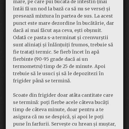
mare, pe care pui bucata de intestin (mai
întâi fă un nod la bază ca să nu se verse) și
presează mixtura în partea de sus. La acest
punct este mare dezordine în bucătărie, dar
dacă ai mai făcut așa ceva, ești obșnuit.
Odată ce pasta s-a terminat și crenvurștii
sunt aliniați și înlănțuiți frumos, trebuie să
fie tratați termic. Se fierb încet în apă
fierbinte (90-95 grade dacă ai un
termometru) timp de 25 de minute. Apoi
trebuie să le usuci și să le depozitezi în
frigider până se termină.
Scoate din frigider doar atâta cantitate care
se termină: poți fierbe acele câteva bucăți
timp de câteva minute, doar pentru a te
asigura că nu se despică, și apoi le poți
pune în farfurii. Servește cu hrean și muștar,