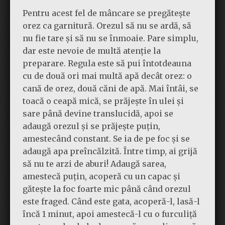
Pentru acest fel de mâncare se pregătește
orez ca garnitură. Orezul să nu se ardă, să
nu fie tare și să nu se înmoaie. Pare simplu,
dar este nevoie de multă atenție la
preparare. Regula este să pui întotdeauna
cu de două ori mai multă apă decât orez: o
cană de orez, două căni de apă. Mai întâi, se
toacă o ceapă mică, se prăjește în ulei și
sare până devine translucidă, apoi se
adaugă orezul și se prăjește puțin,
amestecând constant. Se ia de pe foc și se
adaugă apa preîncălzită. Între timp, ai grijă
să nu te arzi de aburi! Adaugă sarea,
amestecă puțin, acoperă cu un capac și
gătește la foc foarte mic până când orezul
este fraged. Când este gata, acoperă-l, lasă-l
încă 1 minut, apoi amestecă-l cu o furculiță