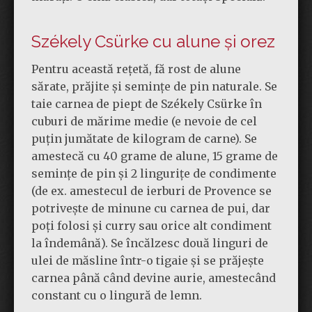
Székely Csürke cu alune și orez
Pentru această rețetă, fă rost de alune
sărate, prăjite și semințe de pin naturale. Se
taie carnea de piept de Székely Csürke în
cuburi de mărime medie (e nevoie de cel
puțin jumătate de kilogram de carne). Se
amestecă cu 40 grame de alune, 15 grame de
semințe de pin și 2 lingurițe de condimente
(de ex. amestecul de ierburi de Provence se
potrivește de minune cu carnea de pui, dar
poți folosi și curry sau orice alt condiment
la îndemână).
Se încălzesc două linguri de
ulei de măsline într-o tigaie și se prăjește
carnea până când devine aurie, amestecând
constant cu o lingură de lemn.