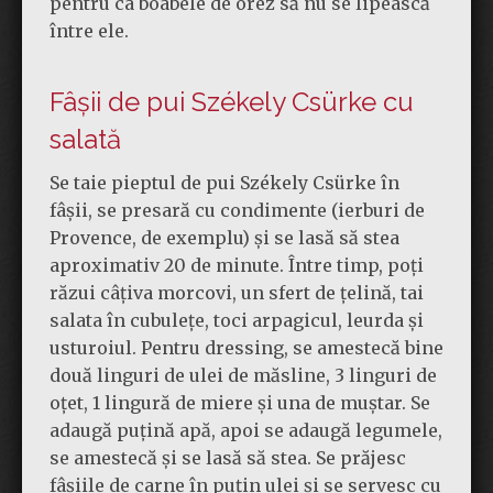
pentru ca boabele de orez să nu se lipească
între ele.
Fâșii de pui Székely Csürke cu
salată
Se taie pieptul de pui Székely Csürke în
fâșii, se presară cu condimente (ierburi de
Provence, de exemplu) și se lasă să stea
aproximativ 20 de minute. Între timp, poți
răzui câțiva morcovi, un sfert de țelină, tai
salata în cubulețe, toci arpagicul, leurda și
usturoiul. Pentru dressing, se amestecă bine
două linguri de ulei de măsline, 3 linguri de
oțet, 1 lingură de miere și una de muștar. Se
adaugă puțină apă, apoi se adaugă legumele,
se amestecă și se lasă să stea. Se prăjesc
fâșiile de carne în puțin ulei și se servesc cu