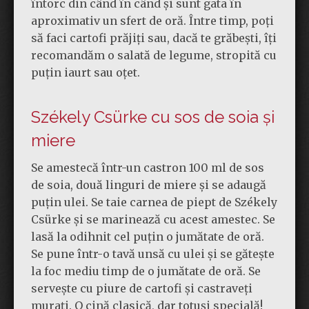
întorc din când în când și sunt gata în
aproximativ un sfert de oră. Între timp, poți
să faci cartofi prăjiți sau, dacă te grăbești, îți
recomandăm o salată de legume, stropită cu
puțin iaurt sau oțet.
Székely Csürke cu sos de soia și
miere
Se amestecă într-un castron 100 ml de sos
de soia, două linguri de miere și se adaugă
puțin ulei. Se taie carnea de piept de Székely
Csürke și se marinează cu acest amestec. Se
lasă la odihnit cel puțin o jumătate de oră.
Se pune într-o tavă unsă cu ulei și se gătește
la foc mediu timp de o jumătate de oră. Se
servește cu piure de cartofi și castraveți
murați. O cină clasică, dar totuși specială!