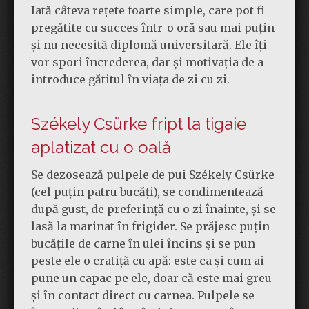
Iată câteva rețete foarte simple, care pot fi
pregătite cu succes într-o oră sau mai puțin
și nu necesită diplomă universitară. Ele îți
vor spori încrederea, dar și motivația de a
introduce gătitul în viața de zi cu zi.
Székely Csürke fript la tigaie
aplatizat cu o oală
Se dezosează pulpele de pui Székely Csürke
(cel puțin patru bucăți), se condimentează
după gust, de preferință cu o zi înainte, și se
lasă la marinat în frigider. Se prăjesc puțin
bucățile de carne în ulei încins și se pun
peste ele o cratiță cu apă: este ca și cum ai
pune un capac pe ele, doar că este mai greu
și în contact direct cu carnea. Pulpele se