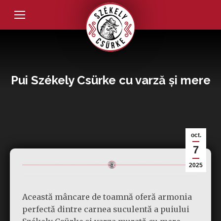
Pui Székely Csürke cu varză și mere
oct.
7
2025
Această mâncare de toamnă oferă armonia
perfectă dintre carnea suculentă a puiului