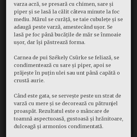
varza acră, se presară cu chimen, sare și
piper și se lasă la călit câteva minute la foc
mediu. Mărul se curăță, se taie cubulețe și se
adaugă peste varză, amestecând ușor. Se
lasă pe foc până bucățile de măr se înmoaie
ușor, dar își păstrează forma.
Carnea de pui Székely Csürke se feliază, se
condimentează cu sare și piper, apoi se
prăjește în puțin ulei sau unt până capătă o
crustă aurie.
Când este gata, se servește peste un strat de
varză cu mere și se decorează cu pătrunjel
proaspăt. Rezultatul este o mâncare de
toamnă aspectuoasă, gustoasă și hrănitoare,
dulceagă și armonios condimentată.