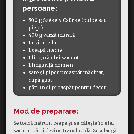
persoane:
500 g Székely Csürke (pulpe sau
piept)
400 g varză murată
1 măr mediu
1 ceapă medie
1 lingură ulei sau unt
1 linguriță chimen
sare și piper proaspăt măcinat,
după gust
pătrunjel proaspăt pentru decor
Mod de preparare:
Se toacă mărunt ceapa și se călește în ulei
sau unt până devine translucidă. Se adaugă