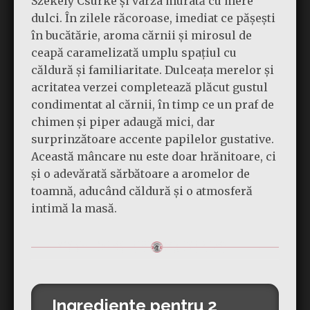
Székely Csürke și varza murată cu mere
dulci. În zilele răcoroase, imediat ce pășești
în bucătărie, aroma cărnii și mirosul de
ceapă caramelizată umplu spațiul cu
căldură și familiaritate. Dulceața merelor și
acritatea verzei completează plăcut gustul
condimentat al cărnii, în timp ce un praf de
chimen și piper adaugă mici, dar
surprinzătoare accente papilelor gustative.
Această mâncare nu este doar hrănitoare, ci
și o adevărată sărbătoare a aromelor de
toamnă, aducând căldură și o atmosferă
intimă la masă.
Ingrediente pentru 2