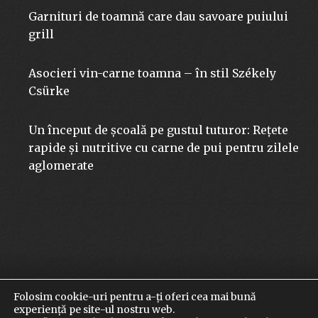
Garnituri de toamnă care dau savoare puiului
grill
Asocieri vin-carne toamna – în stil Székely
Csürke
Un început de școală pe gustul tuturor: Rețete
rapide și nutritive cu carne de pui pentru zilele
aglomerate
Folosim cookie-uri pentru a-ți oferi cea mai bună
© 2026 szekelycsurke.ro | Toate drepturile rezervate
experiență pe site-ul nostru web.