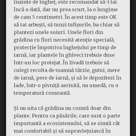
înainte de îngheț, este recomandat să-l tai
încă o dată, dar nu prea scurt, la o lungime
de cam 5 centimetri. În acest timp este OK
să tai arbuști, să tunzi tufișurile, ba chiar să
plantezi unele soiuri. Unele flori din
grădina cu flori necesită atenție specială,
protecție împotriva înghețului pe timp de
iarnă, iar plantele în ghiveci trebuie duse
într-un loc protejat. În livadă trebuie să
culegi recolta de toamnă târzie, gutui, mere
de iarnă, pere de iarnă, și să le depozitezi în
lade, într-o pivniță aerisită, nu umedă, cu o
temperatură constantă.
Și nu uita că grădina nu constă doar din
plante. Pentru ca păsările, care sunt o parte
importantă a ecosistemului, să se simtă cât
mai confortabil și să supraviețuiască în