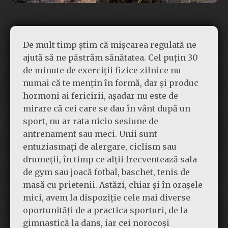
De mult timp știm că mișcarea regulată ne
ajută să ne păstrăm sănătatea. Cel puțin 30
de minute de exerciții fizice zilnice nu
numai că te mențin în formă, dar și produc
hormoni ai fericirii, așadar nu este de
mirare că cei care se dau în vânt după un
sport, nu ar rata nicio sesiune de
antrenament sau meci. Unii sunt
entuziasmați de alergare, ciclism sau
drumeții, în timp ce alții frecventează sala
de gym sau joacă fotbal, baschet, tenis de
masă cu prietenii. Astăzi, chiar și în orașele
mici, avem la dispoziție cele mai diverse
oportunități de a practica sporturi, de la
gimnastică la dans, iar cei norocoși