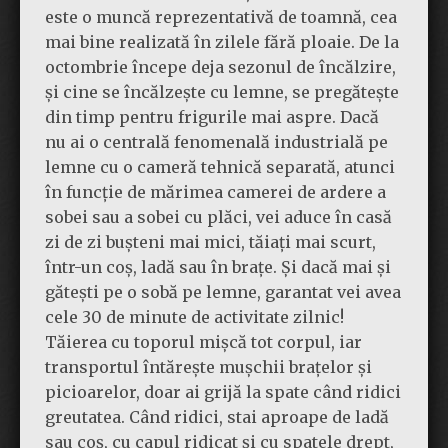
este o muncă reprezentativă de toamnă, cea
mai bine realizată în zilele fără ploaie. De la
octombrie începe deja sezonul de încălzire,
și cine se încălzește cu lemne, se pregătește
din timp pentru frigurile mai aspre. Dacă
nu ai o centrală fenomenală industrială pe
lemne cu o cameră tehnică separată, atunci
în funcție de mărimea camerei de ardere a
sobei sau a sobei cu plăci, vei aduce în casă
zi de zi bușteni mai mici, tăiați mai scurt,
într-un coș, ladă sau în brațe. Și dacă mai și
gătești pe o sobă pe lemne, garantat vei avea
cele 30 de minute de activitate zilnic!
Tăierea cu toporul mișcă tot corpul, iar
transportul întărește mușchii brațelor și
picioarelor, doar ai grijă la spate când ridici
greutatea. Când ridici, stai aproape de ladă
sau coș, cu capul ridicat și cu spatele drept,