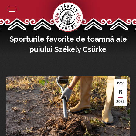
Sporturile favorite de toamnă ale
puiului Székely Csürke
nov.
6
2023