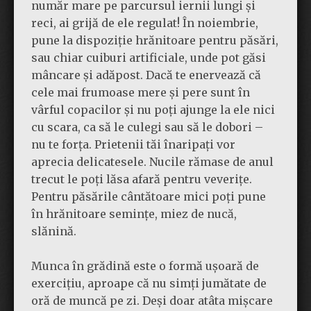
număr mare pe parcursul iernii lungi și
reci, ai grijă de ele regulat! În noiembrie,
pune la dispoziție hrănitoare pentru păsări,
sau chiar cuiburi artificiale, unde pot găsi
mâncare și adăpost. Dacă te enervează că
cele mai frumoase mere și pere sunt în
vârful copacilor și nu poți ajunge la ele nici
cu scara, ca să le culegi sau să le dobori –
nu te forța. Prietenii tăi înaripați vor
aprecia delicatesele. Nucile rămase de anul
trecut le poți lăsa afară pentru veverițe.
Pentru păsările cântătoare mici poți pune
în hrănitoare semințe, miez de nucă,
slănină.
Munca în grădină este o formă ușoară de
exercițiu, aproape că nu simți jumătate de
oră de muncă pe zi. Deși doar atâta mișcare