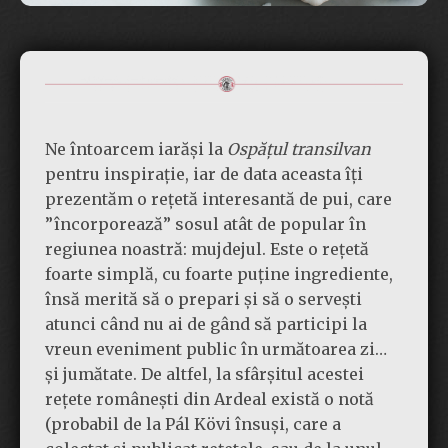
Ne întoarcem iarăși la
Ospățul transilvan
pentru inspirație, iar de data aceasta îți
prezentăm o rețetă interesantă de pui, care
”încorporează” sosul atât de popular în
regiunea noastră: mujdejul. Este o rețetă
foarte simplă, cu foarte puține ingrediente,
însă merită să o prepari și să o servești
atunci când nu ai de gând să participi la
vreun eveniment public în următoarea zi…
și jumătate. De altfel, la sfârșitul acestei
rețete românești din Ardeal există o notă
(probabil de la Pál Kövi însuși, care a