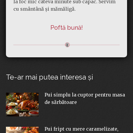
la foc mic câteva minute sub capac. Servim
cu smântână și mămăligă.
Poftă bună!
Te-ar mai putea interesa şi
Pui simplu la cuptor pentru masa
de sărbătoare
Pui fript cu mere caramelizate,