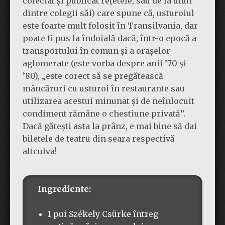
colectat și publicat rețetele, sau de la unul
dintre colegii săi) care spune că, usturoiul
este foarte mult folosit în Transilvania, dar
poate fi pus la îndoială dacă, într-o epocă a
transportului în comun și a orașelor
aglomerate (este vorba despre anii ’70 și
’80), „este corect să se pregătească
mâncăruri cu usturoi în restaurante sau
utilizarea acestui minunat și de neînlocuit
condiment rămâne o chestiune privată”.
Dacă gătești asta la prânz, e mai bine să dai
biletele de teatru din seara respectivă
altcuiva!
Ingrediente:
1 pui Székely Csürke întreg