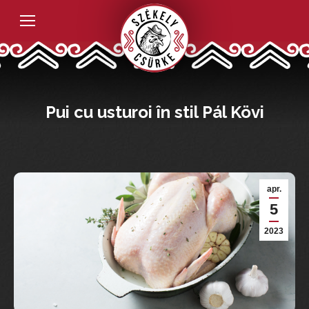
Pui cu usturoi în stil Pál Kövi
apr.
5
2023