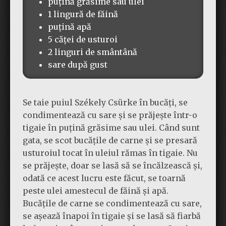
puțină grăsime sau ulei
1 lingură de făină
puțină apă
5 căței de usturoi
2 linguri de smântână
sare după gust
Se taie puiul Székely Csürke în bucăți, se
condimentează cu sare și se prăjește într-o
tigaie în puțină grăsime sau ulei. Când sunt
gata, se scot bucățile de carne și se presară
usturoiul tocat în uleiul rămas în tigaie. Nu
se prăjește, doar se lasă să se încălzească și,
odată ce acest lucru este făcut, se toarnă
peste ulei amestecul de făină și apă.
Bucățile de carne se condimentează cu sare,
se așează înapoi în tigaie și se lasă să fiarbă