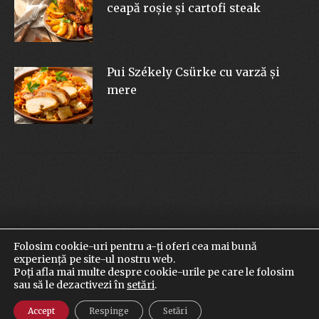
ceapă roșie și cartofi steak
Pui Székely Csürke cu varză și
mere
Folosim cookie-uri pentru a-ți oferi cea mai bună
© 2026 szekelycsurke.ro | Toate drepturile rezervate
experiență pe site-ul nostru web.
Termeni şi condiţii
|
Terms and conditions of trade and
Poți afla mai multe despre cookie-urile pe care le folosim
delivery
|
Politica de confidenţialitate
|
Politica de cookies
|
sau să le dezactivezi în
setări
.
Setări
Accept
Respinge
Setări