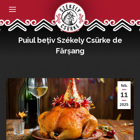
Puiul bețiv Székely Csürke de
Fărșang
feb.
11
2025