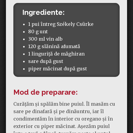
Ingrediente:
1 pui întreg Székely Csürke
80 g unt
300 ml vin alb
120 g slănină afumată
1 linguriță de măghiran
sare după gust
piper măcinat după gust
Mod de preparare:
Curățăm și spălăm bine puiul. Îl masăm cu
sare pe dinafară și pe dinăuntru, iar îl
condimentăm în interior cu oregano și în
exterior cu piper măcinat. Așezăm puiul