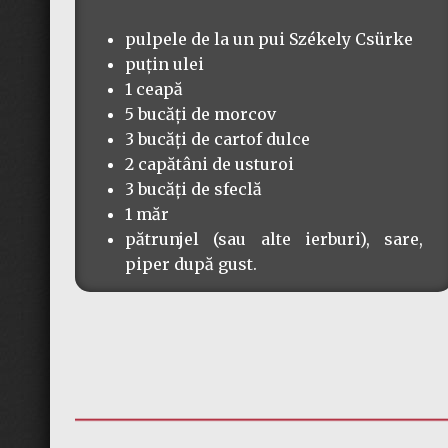
pulpele de la un pui Székely Csürke
puțin ulei
1 ceapă
5 bucăți de morcov
3 bucăți de cartof dulce
2 capătâni de usturoi
3 bucăți de sfeclă
1 măr
pătrunjel (sau alte ierburi), sare,
piper după gust.