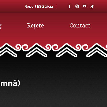
Raport ESG 2024
Facebook
Instagram
YouTube
TikTok
page
page
page
page
opens
opens
opens
opens
g
Reţete
Contact
in
in
in
in
new
new
new
new
window
window
window
windo
oamnă)