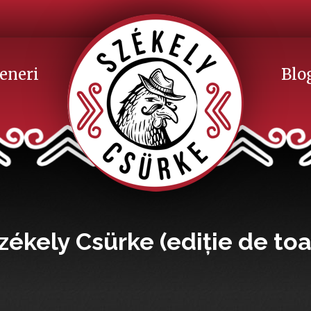
eneri
Blo
zékely Csürke (ediție de t