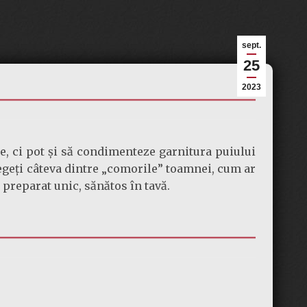
sept.
25
2023
, ci pot și să condimenteze garnitura puiului
legeți câteva dintre „comorile” toamnei, cum ar
preparat unic, sănătos în tavă.