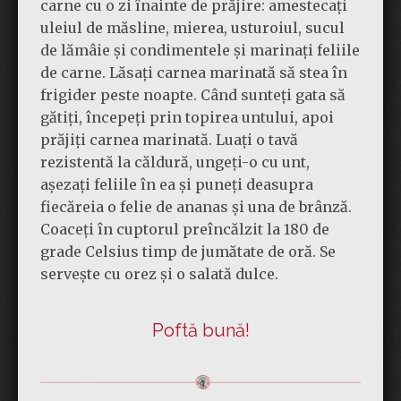
carne cu o zi înainte de prăjire: amestecați
uleiul de măsline, mierea, usturoiul, sucul
de lămâie și condimentele și marinați feliile
de carne. Lăsați carnea marinată să stea în
frigider peste noapte. Când sunteți gata să
gătiți, începeți prin topirea untului, apoi
prăjiți carnea marinată. Luați o tavă
rezistentă la căldură, ungeți-o cu unt,
așezați feliile în ea și puneți deasupra
fiecăreia o felie de ananas și una de brânză.
Coaceți în cuptorul preîncălzit la 180 de
grade Celsius timp de jumătate de oră. Se
servește cu orez și o salată dulce.
Poftă bună!