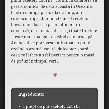
puiul Székely Csürke” continuă călătoria sa
gastronomică, de data aceasta în Oceania.
Pentru o lungă perioadă de timp, am
cunoscut ingredientul clasic al rețetelor
hawaiiene doar ca pe un aliment în
conservă, dar ananasul – ca și toate fructele
– este mult mai gustos când este proaspăt.
Ananasul se potrivește minunat cu puiul,
creând o aromă ușoară, dulce-acrișoară,
ceea ce îl face un fel perfect pentru o masă
de prânz în timpul verii.
Ingrediente:
1 piept de pui Székely Csürke