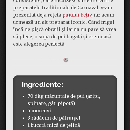
consistente, care încălzesc sufletul! Dintre
preparatele tradiționale de Carnaval, v-am
prezentat deja rețeta
puiului bețiv
, iar acum
urmează un alt preparat iconic. Când frigul
încă ne pișcă obrajii și iarna nu pare să vrea
să plece, o supă de pui bogată și cremoasă
este alegerea perfectă.
Ingrediente:
70 dkg măruntaie de pui (aripi,
spinare, gât, pipotă)
5 morcovi
3 rădăcini de pătrunjel
1 bucată mică de țelină