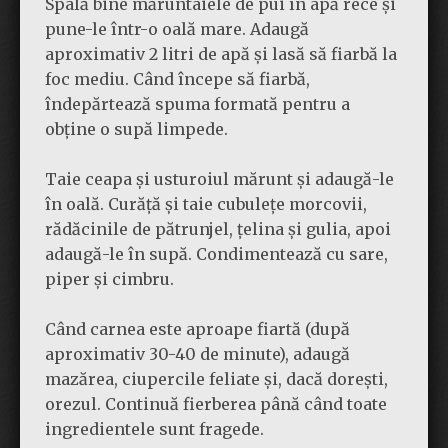
Spală bine măruntaiele de pui în apă rece și
pune-le într-o oală mare. Adaugă
aproximativ 2 litri de apă și lasă să fiarbă la
foc mediu. Când începe să fiarbă,
îndepărtează spuma formată pentru a
obține o supă limpede.
Taie ceapa și usturoiul mărunt și adaugă-le
în oală. Curăță și taie cubulețe morcovii,
rădăcinile de pătrunjel, țelina și gulia, apoi
adaugă-le în supă. Condimentează cu sare,
piper și cimbru.
Când carnea este aproape fiartă (după
aproximativ 30-40 de minute), adaugă
mazărea, ciupercile feliate și, dacă dorești,
orezul. Continuă fierberea până când toate
ingredientele sunt fragede.