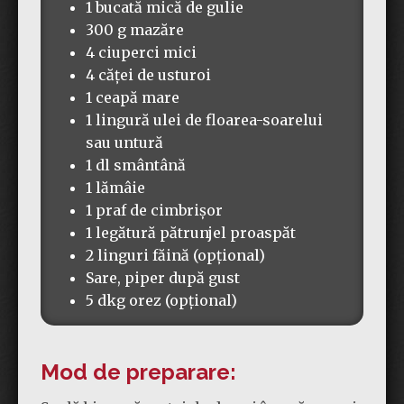
1 bucată mică de gulie
300 g mazăre
4 ciuperci mici
4 căței de usturoi
1 ceapă mare
1 lingură ulei de floarea-soarelui
sau untură
1 dl smântână
1 lămâie
1 praf de cimbrișor
1 legătură pătrunjel proaspăt
2 linguri făină (opțional)
Sare, piper după gust
5 dkg orez (opțional)
Mod de preparare: