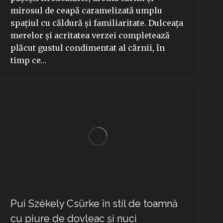
mirosul de ceapă caramelizată umplu
spațiul cu căldură și familiaritate. Dulceața
merelor și acritatea verzei completează
plăcut gustul condimentat al cărnii, în
timp ce…
Pui Székely Csürke în stil de toamnă
cu piure de dovleac și nuci