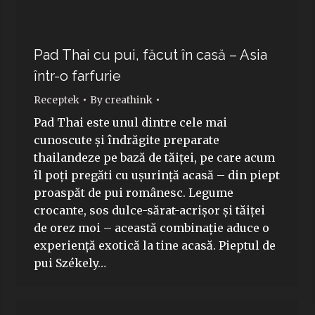
Pad Thai cu pui, făcut în casă – Asia
într-o farfurie
Receptek
By
creathink
Pad Thai este unul dintre cele mai
cunoscute și îndrăgite preparate
thailandeze pe bază de tăiței, pe care acum
îl poți pregăti cu ușurință acasă – din piept
proaspăt de pui românesc. Legume
crocante, sos dulce-sărat-acrișor și tăiței
de orez moi – această combinație aduce o
experiență exotică la tine acasă. Pieptul de
pui Székely…