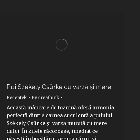
Pui Székely Csürke cu varză și mere
Receptek
By
creathink
Această mâncare de toamnă oferă armonia
perfectă dintre carnea suculentă a puiului
Székely Csürke și varza murată cu mere
dulci. În zilele răcoroase, imediat ce
pășești în bucătărie, aroma cărnii și