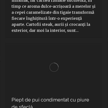
minunat, iar carnea rămâne suculentă, în
timp ce aroma dulce-acrișoară a merelor și
a cepei caramelizate din tigaie transformă
fiecare înghițitură într-o experiență
aparte. Cartofii steak, aurii și crocanți la
exterior, dar moi la interior, sunt…
Piept de pui condimentat cu piure
de sfeclă