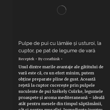
Pulpe de pui cu lămâie și usturoi, la
cuptor, pe pat de legume de vară
Receptek
By
creathink
Unul dintre marile avantaje ale gătitului de
vară este că, cu un efort minim, putem
obține preparate pline de gust. Această
rețetă la cuptor cucerește prin pulpele
suculente de pui Székely Csürke, legumele
proaspete și aroma mediteraneană – ideală
atât pentru mesele din timpul săptămânii,
cât și pentru musafiri. Ingrediente (pentru