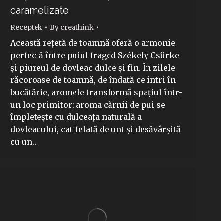
caramelizate
Receptek
By
creathink
Această rețetă de toamnă oferă o armonie
perfectă între puiul fraged Székely Csürke
și piureul de dovleac dulce și fin. În zilele
răcoroase de toamnă, de îndată ce intri în
bucătărie, aromele transformă spațiul într-
un loc primitor: aroma cărnii de pui se
împletește cu dulceața naturală a
dovleacului, catifelată de unt și desăvârșită
cu un…