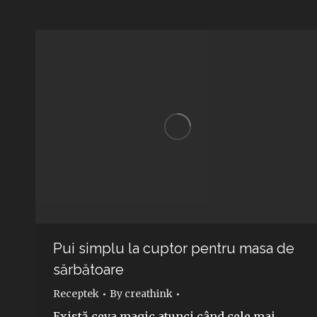
Pui simplu la cuptor pentru masa de
sărbătoare
Receptek
By
creathink
Există ceva magic atunci când cele mai